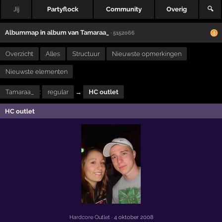
Jij
Partyflock
Community
Overig
🔍
Albummap
in
album
van
Tamaraa_
· 5152066
Overzicht
Alles
Structuur
Nieuwste opmerkingen
Nieuwste elementen
Tamaraa_
:
regular
→
HC outlet
HC outlet
Hardcore Outlet
· 4 oktober 2008