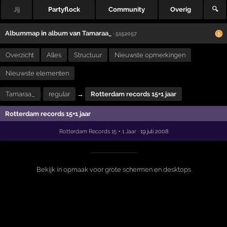
Jij
Partyflock
Community
Overig
🔍
Albummap
in
album
van
Tamaraa_
· 5152057
Overzicht
Alles
Structuur
Nieuwste opmerkingen
Nieuwste elementen
Tamaraa_
:
regular
→
Rotterdam records 15+1 jaar
Rotterdam records 15+1 jaar
Rotterdam Records 15 + 1 Jaar
· 19 juli 2008
Bekijk in opmaak voor grote schermen en desktops