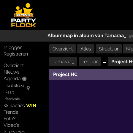
Albummap
in
album
van
Tamaraa_
· 5
Inloggen
Overzicht
Alles
Structuur
Ni
Registreren
Tamaraa_
:
regular
→
Project 
Overzicht
Nieuws
Project HC
Agenda
nu & straks
kaart
festivals
Winacties
WIN
Trends
Foto's
Video's
Interviews