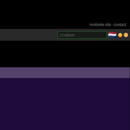
mobiele site
·
contact
🇳🇱
­