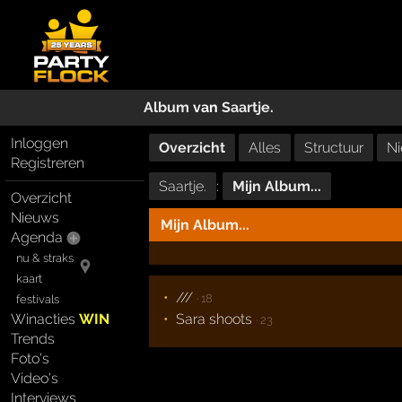
Album
van
Saartje.
Inloggen
Overzicht
Alles
Structuur
Ni
Registreren
Saartje.
:
Mijn Album...
Overzicht
Nieuws
Mijn Album...
Agenda
nu & straks
kaart
///
· 18
festivals
Winacties
WIN
Sara shoots
· 23
Trends
Foto's
Video's
Interviews