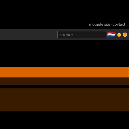
mobiele site
·
contact
🇳🇱
­