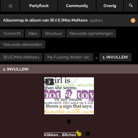
Jij
Partyflock
Community
Overig
🔍
Albummap
in
album
van
[B.V.E.]Miss Mafkees
· 5518101
Overzicht
Alles
Structuur
Nieuwste opmerkingen
Nieuwste elementen
[B.V.E.]Miss Mafkees
:
My Fucking World ! :xtc:
→
1. INVULLEN!
1. INVULLEN!
7
Klikken... Bitches