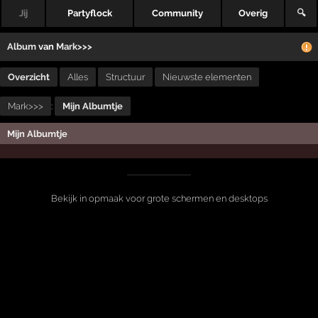
Jij
Partyflock
Community
Overig
🔍
Album
van
Mark>>>
Overzicht
Alles
Structuur
Nieuwste elementen
Mark>>>
:
Mijn Albumtje
Mijn Albumtje
Bekijk in opmaak voor grote schermen en desktops