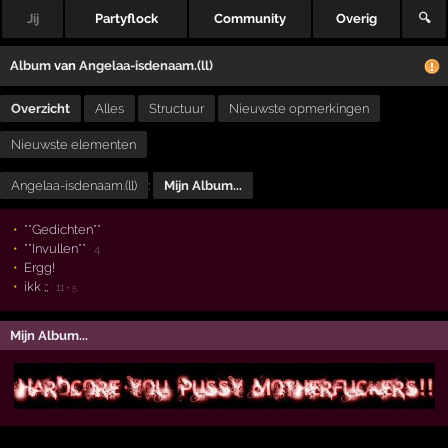
Jij
Partyflock
Community
Overig
🔍
Album
van
Angelaa-isdenaam.(ll)
Overzicht
Alles
Structuur
Nieuwste opmerkingen
Nieuwste elementen
Angelaa-isdenaam.(ll)
:
Mijn Album...
**Gedichten**
**Invullen**
· 4
Ergg!
ikk ;;
· 11
+ 5
Mijn Album...