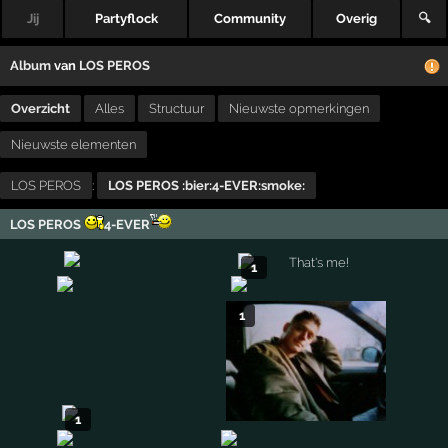
Jij
Partyflock
Community
Overig
🔍
Album
van
LOS PEROS
Overzicht
Alles
Structuur
Nieuwste opmerkingen
Nieuwste elementen
LOS PEROS
:
LOS PEROS :bier:4-EVER:smoke:
LOS PEROS
4-EVER
1
1
1