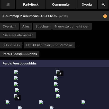
Jij
Partyflock
Community
Overig
🔍
Albummap
in
album
van
LOS PEROS
· 906784
Overzicht
Alles
Structuur
Nieuwste opmerkingen
Nieuwste elementen
LOS PEROS
:
LOS PEROS :bier:4-EVER:smoke:
→
Pero's Feestjuuuuhhhs
Pero's Feestjuuuuhhhs
2
3