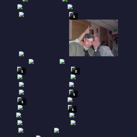
1
1
2
1
1
1