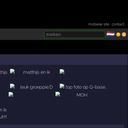
mobiele site
·
contact
🇳🇱
­