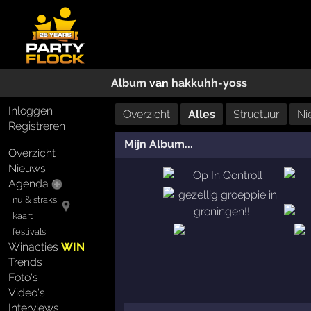
Album
van
hakkuhh-yoss
Inloggen
Overzicht
Alles
Structuur
Ni
Registreren
Mijn Album...
Overzicht
Nieuws
Agenda
nu & straks
kaart
festivals
Winacties
WIN
Trends
Foto's
Video's
Interviews