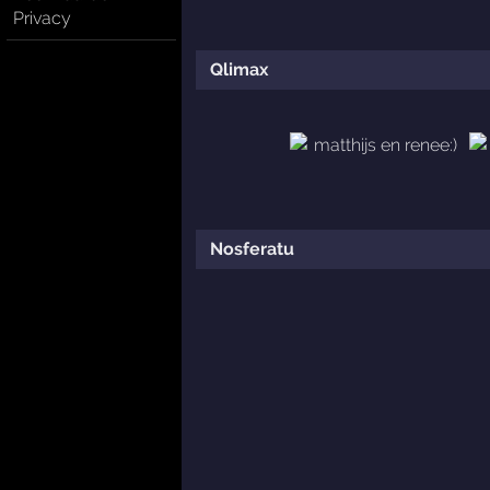
Privacy
Qlimax
Nosferatu