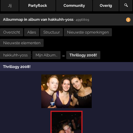
Jij
Partyflock
Community
Overig
🔍
Albummap
in
album
van
hakkuhh-yoss
· 4996809
Overzicht
Alles
Structuur
Nieuwste opmerkingen
Nieuwste elementen
hakkuhh-yoss
:
Mijn Album...
→
Thrillogy 2008!
Thrillogy 2008!