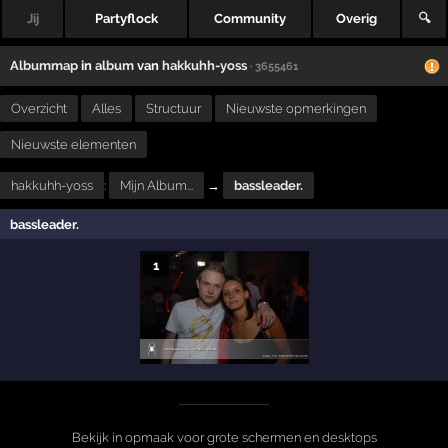
Jij
Partyflock
Community
Overig
🔍
Albummap
in
album
van
hakkuhh-yoss
· 3655461
Overzicht
Alles
Structuur
Nieuwste opmerkingen
Nieuwste elementen
hakkuhh-yoss
:
Mijn Album...
→
bassleader.
bassleader.
1
Bekijk in opmaak voor grote schermen en desktops