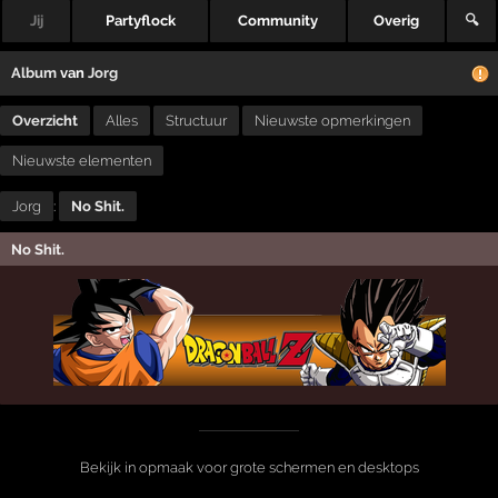
Jij
Partyflock
Community
Overig
🔍
Album
van
Jorg
Overzicht
Alles
Structuur
Nieuwste opmerkingen
Nieuwste elementen
Jorg
:
No Shit.
No Shit.
Bekijk in opmaak voor grote schermen en desktops