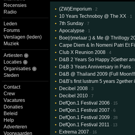
Recensies
(ZW)Emporium
· 2
Radio
10 Years Technoboy @ The XX
· 1
7th Sunday
Leden
· 7
Forums
Apocalypse
· 1
Verslagen (leden)
Boe(r)melaar ;) & Me @ Thrillogy 2
Muziek
Carpe Diem & In Nomeni Patri Et Fili
Club X Reunion 2008
· 4
Artiesten
D&B 2 Years So Happy 2Gether ann
Locaties
D&B 3 Years Anniversary in Paris
·
Organisaties
D&B @ Thailand 2009 (Full Moon!!!!
Steden
D&B's first lustrum 5 years 2gether i
Contact
Decibel 2008
· 3
Crew
Decibel 2010
· 7
Vacatures
DefQon.1 Festival 2006
· 15
Donaties
DefQon.1 Festival 2007
· 6
Beleid
DefQon.1 Festival 2009
· 28
Help
DefQon.1 Festival 2011
· 13
Adverteren
Extrema 2007
· 16
Voorwaarden