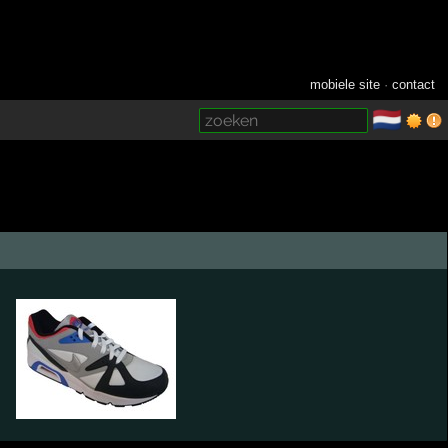
mobiele site
·
contact
🇳🇱
­