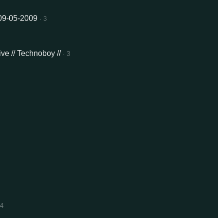
09-05-2009
· 3
ve // Technoboy //
· 3
34