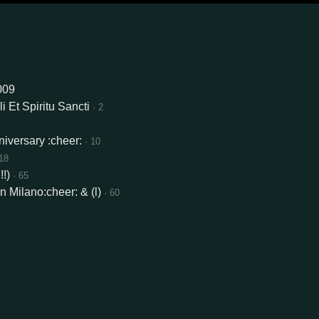
009
 Et Spiritu Sancti
· 2
iversary :cheer:
· 10
 18
!)
· 65
n Milano:cheer: & (l)
· 60