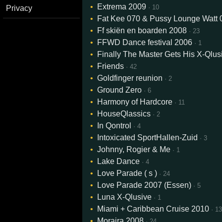
Extrema 2009
· 10
Privacy
Fat Kee 070 & Pussy Lounge Watt 
Ff skiën en boarden 2008
· 23
FFWD Dance festival 2006
· 1
Finally The Master Gets His X-Qlusi
Friends
· 42
Goldfinger reunion
· 2
Ground Zero
· 6
Harmony of Hardcore
· 11
HouseQlassics
· 2
In Qontrol
· 4
Intoxicated SportHallen-Zuid
· 3
Johnny, Rogier & Me
· 1
Lake Dance
· 4
Love Parade ( s )
· 24
Love Parade 2007 (Essen)
· 5
Luna X-Qlusive
· 1
Miami + Caribbean Cruise 2010
· 1
Moraira 2008
· 24