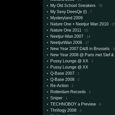
My Old School Sneakers
· 70
My Sexy DeesQe (l)
· 7
Mysteryland 2009
Nature One + Neetjur Wan 2010
· 2
Nature One 2011
· 53
Neetjur-Wan 2007
· 14
NeetjurWan 2006
· 17
New Year 2007 D&B in Brussels
· 1
New Year 2008 @ Paris met Stef 
Pussy Lounge @ XX
· 1
Pussy Lounge @ XX
Q-Base 2007
· 1
Q-Base 2008
· 3
Re-Action
· 2
Rotterdam Records
· 3
Sniper
· 1
TECHNOBOY a Preview
· 6
Thrillogy 2008
· 2