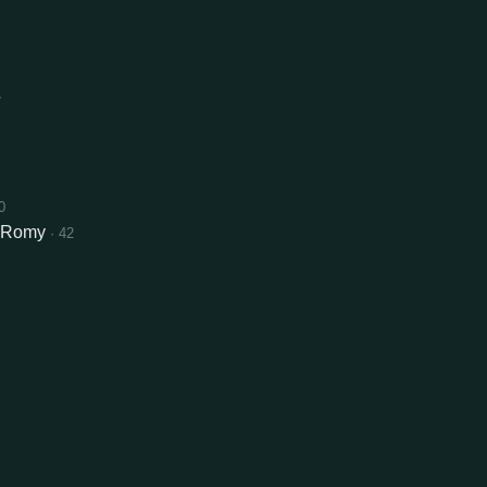
7
0
& Romy
· 42