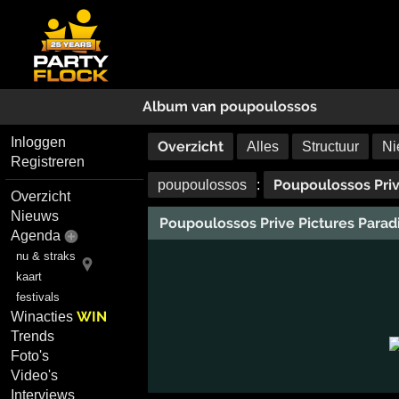
Album
van
poupoulossos
Inloggen
Overzicht
Alles
Structuur
Ni
Registreren
Poupoulossos Priv
poupoulossos
:
Overzicht
Nieuws
Poupoulossos Prive Pictures Parad
Agenda
nu & straks
kaart
festivals
WIN
Winacties
Trends
Foto's
Video's
Interviews