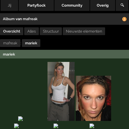
Jij
Partyflock
Community
Overig
🔍
Album
van
mafreak
Overzicht
Alles
Structuur
Nieuwste elementen
mafreak
:
mariek
mariek