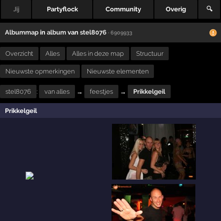
Jij
Partyflock
Community
Overig
🔍
Albummap
in
album
van
stel8076
· 6909933
Overzicht
Alles
Alles in deze map
Structuur
Nieuwste opmerkingen
Nieuwste elementen
stel8076
:
van alles
→
feestjes
→
Prikkelgeil
Prikkelgeil