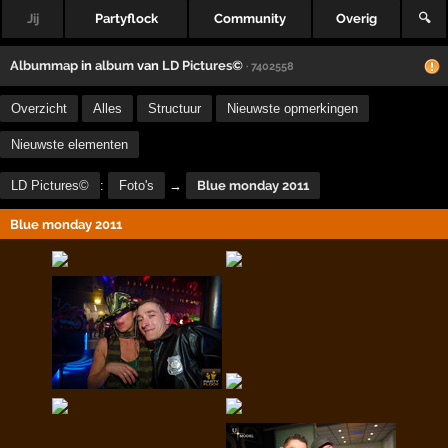
Jij
Partyflock
Community
Overig
🔍
Albummap
in
album
van
LD Pictures©
· 7402558
Overzicht
Alles
Structuur
Nieuwste opmerkingen
Nieuwste elementen
LD Pictures©
:
Foto's
→
Blue monday 2011
Blue monday 2011