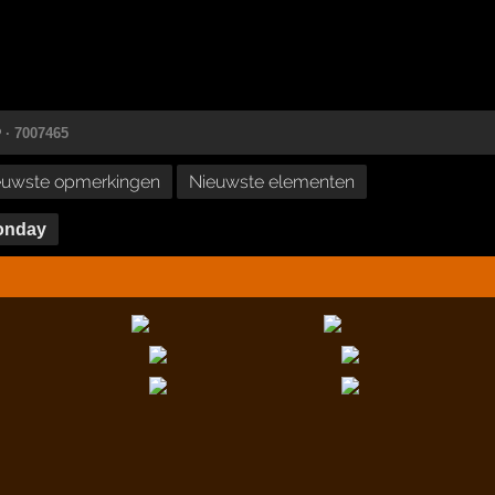
©
· 7007465
euwste opmerkingen
Nieuwste elementen
onday