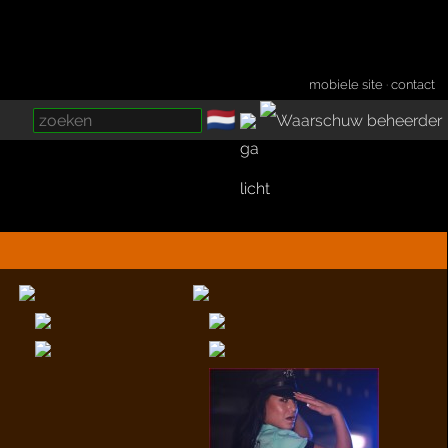
mobiele site
·
contact
🇳🇱
­