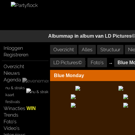
Albummap
in
album
van
LD Pictures
Inloggen
Overzicht
Alles
Structuur
Ni
Registreren
LD Pictures©
:
Foto's
→
Blue M
Overzicht
Nieuws
Blue Monday
Agenda
nu & straks
kaart
festivals
Winacties
WIN
Trends
Foto's
Video's
Interviews