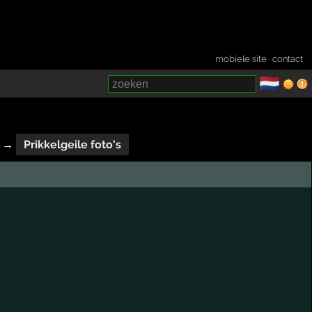
mobiele site
·
contact
🇳🇱
­
→
Prikkelgeile foto's