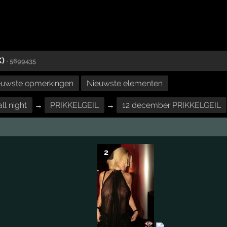
K)
· 5699435
euwste opmerkingen
Nieuwste elementen
ll night
→
PRIKKELGEIL
→
12 december PRIKKELGEIL
2