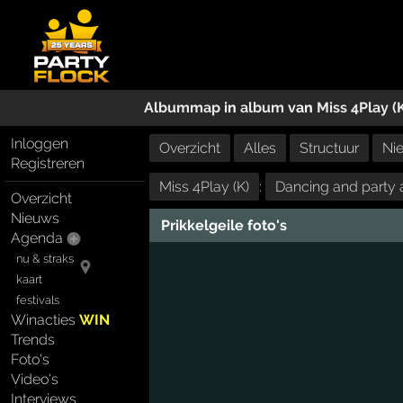
Albummap
in
album
van
Miss 4Play (
Inloggen
Overzicht
Alles
Structuur
Ni
Registreren
Miss 4Play (K)
:
Dancing and party a
Overzicht
Nieuws
Prikkelgeile foto's
Agenda
nu & straks
kaart
festivals
Winacties
WIN
Trends
Foto's
Video's
Interviews