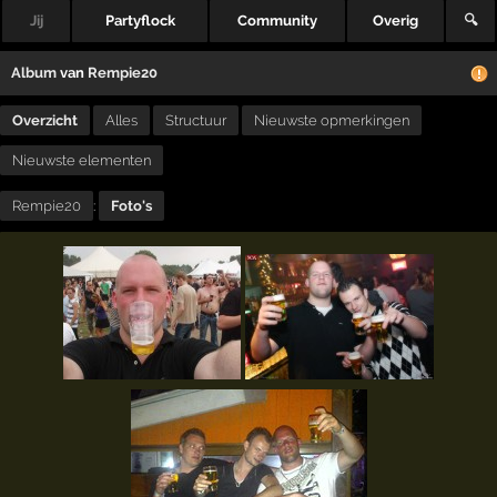
Jij
Partyflock
Community
Overig
🔍
Album
van
Rempie20
Overzicht
Alles
Structuur
Nieuwste opmerkingen
Nieuwste elementen
Rempie20
:
Foto's