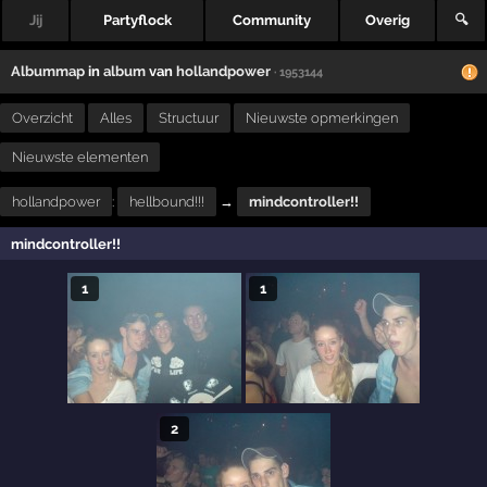
Jij
Partyflock
Community
Overig
🔍
Albummap
in
album
van
hollandpower
· 1953144
Overzicht
Alles
Structuur
Nieuwste opmerkingen
Nieuwste elementen
hollandpower
:
hellbound!!!
→
mindcontroller!!
mindcontroller!!
1
1
2