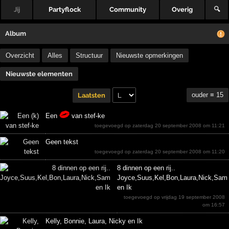
Jij
Partyflock
Community
Overig
🔍
Album
Overzicht
Alles
Structuur
Nieuwste opmerkingen
Nieuwste elementen
ouder ≡ 15
Laatsten
Een
van stef-ke
toegevoegd op zaterdag 20 september 2008 om 11:21
Geen tekst
toegevoegd op zaterdag 20 september 2008 om 11:20
8 dinnen op een rij..
Joyce,Suus,Kel,Bon,Laura,Nick,Sam
en Ik
toegevoegd op vrijdag 19 september 2008
om 16:57
Kelly, Bonnie, Laura, Nicky en Ik