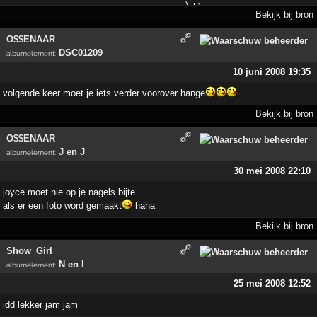
Bekijk bij bron
O$$ENAAR
DSC01209
albumelement
:
10 juni 2008 19:35
volgende keer moet je iets verder voorover hange
Bekijk bij bron
O$$ENAAR
J en J
albumelement
:
30 mei 2008 22:10
joyce moet nie op je nagels bijte
als er een foto word gemaakt
haha
Bekijk bij bron
Show_Girl
N en I
albumelement
:
25 mei 2008 12:52
idd lekker jam jam