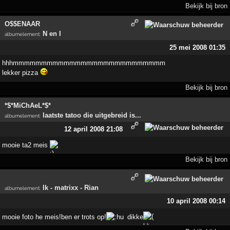
Bekijk bij bron
O$$ENAAR
N en I
albumelement
:
25 mei 2008 01:35
hhhmmmmmmmmmmmmmmmmmmmmmmmmmmm
lekker pizza
Bekijk bij bron
*$*MiChAeL*$*
laatste tatoo die uitgebreid is...
albumelement
:
12 april 2008 21:08
mooie ta2 meis
Bekijk bij bron
Ik - matrixx - Rian
albumelement
:
10 april 2008 00:14
mooie foto he meis!ben er trots op!
dikke