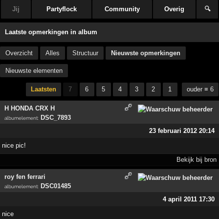
Jij
Partyflock
Community
Overig
🔍
Laatste opmerkingen in album
Overzicht
Alles
Structuur
Nieuwste opmerkingen
Nieuwste elementen
Laatsten
7
6
5
4
3
2
1
ouder ≡ 6
H HONDA CRX H
DSC_7893
albumelement
:
23 februari 2012 20:14
nice pic!
Bekijk bij bron
roy fen ferrari
DSC01485
albumelement
:
4 april 2011 17:30
nice