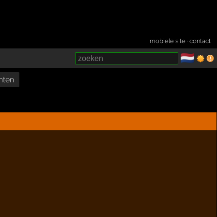
mobiele site
·
contact
🇳🇱
­
nten