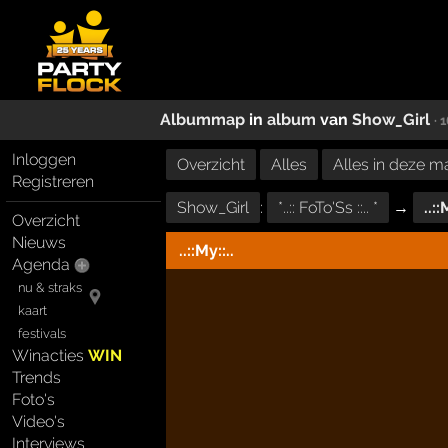
Albummap
in
album
van
Show_Girl
· 
Inloggen
Overzicht
Alles
Alles in deze m
Registreren
Show_Girl
:
*..:: FoTo'Ss ::.. *
→
..::
Overzicht
Nieuws
..::My::..
Agenda
nu & straks
kaart
festivals
Winacties
WIN
Trends
Foto's
Video's
Interviews