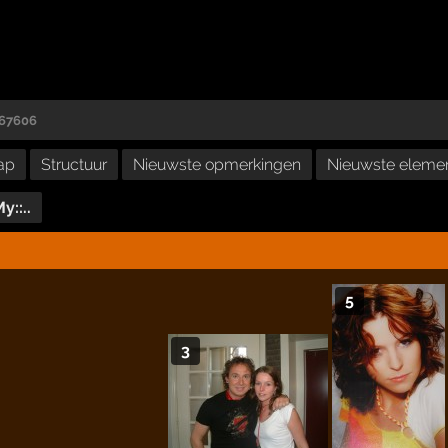
167606
ap
Structuur
Nieuwste opmerkingen
Nieuwste eleme
My::..
5
3