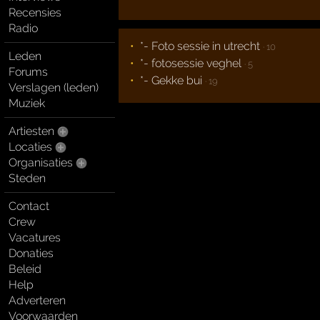
Recensies
Radio
*- Foto sessie in utrecht
· 10
Leden
*- fotosessie veghel
· 5
Forums
*- Gekke bui
· 19
Verslagen (leden)
Muziek
Artiesten
Locaties
Organisaties
Steden
Contact
Crew
Vacatures
Donaties
Beleid
Help
Adverteren
Voorwaarden