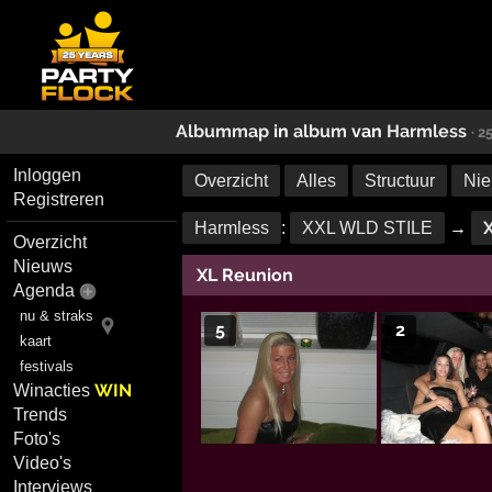
Albummap
in
album
van
Harmless
· 2
Inloggen
Overzicht
Alles
Structuur
Nie
Registreren
Harmless
:
XXL WLD STILE
→
Overzicht
Nieuws
XL Reunion
Agenda
nu & straks
5
2
kaart
festivals
WIN
Winacties
Trends
Foto's
Video's
Interviews