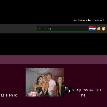
mobiele site
·
contact
🇳🇱
­
3