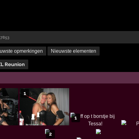
57853
uwste opmerkingen
Nieuwste elementen
XL Reunion
1
1
2