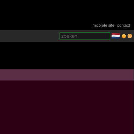
mobiele site
·
contact
🇳🇱
­