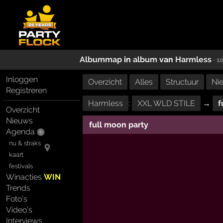
Albummap
in
album
van
Harmless
· 1
Inloggen
Overzicht
Alles
Structuur
Ni
Registreren
Harmless
:
XXL WLD STILE
→
f
Overzicht
Nieuws
full moon party
Agenda
nu & straks
kaart
festivals
Winacties
WIN
Trends
Foto's
Video's
Interviews