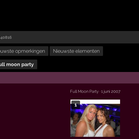
040816
euwste opmerkingen
Nieuwste elementen
ull moon party
Full Moon Party
· 1 juni 2007
1