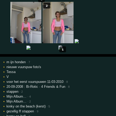
2
1
m ijn honden
· 7
nieuwe vuurspuw foto's
Tessa
V
voor het eerst vuurspuwen 11-03-2010
· 8
20-09-2008 : Bi-Rotic · 4 Friends & Fun
· 8
stappen
· 2
Mijn Album…
· 4
Mijn Album…
· 2
kinky on the beach (kerst)
· 5
gezellig ff stappen
· 9