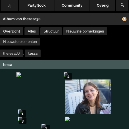
Jij
Partyflock
Community
Overig
🔍
Album
van
theresa30
Overzicht
Alles
Structuur
Nieuwste opmerkingen
Nieuwste elementen
theresa30
:
tessa
tessa
2
1
3
1