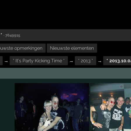
 *
· 7649915
euwste opmerkingen
Nieuwste elementen
→
* It's Party Kicking Time *
→
* 2013 *
→
* 2013.10.0