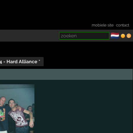
mobiele site
·
contact
🇳🇱
­
4 - Hard Alliance *