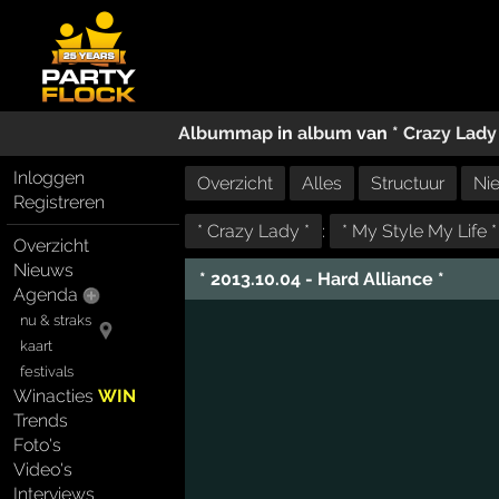
Albummap
in
album
van
* Crazy Lady
Inloggen
Overzicht
Alles
Structuur
Ni
Registreren
* Crazy Lady *
:
* My Style My Life *
Overzicht
Nieuws
* 2013.10.04 - Hard Alliance *
Agenda
nu & straks
kaart
festivals
Winacties
WIN
Trends
Foto's
Video's
Interviews