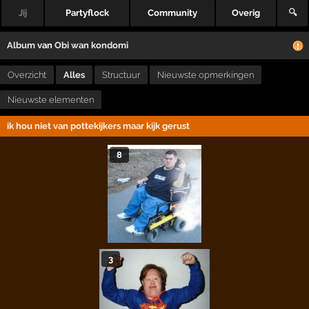
Jij
Partyflock
Community
Overig
🔍
Album
van
Obi wan kondomi
Overzicht
Alles
Structuur
Nieuwste opmerkingen
Nieuwste elementen
ik hou niet van pottekijkers maar kijk gerust
8
3