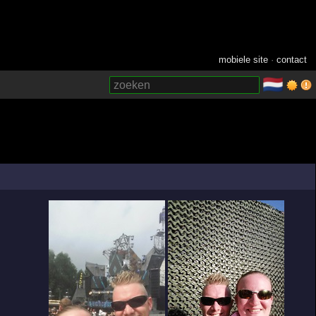
mobiele site
·
contact
🇳🇱
­