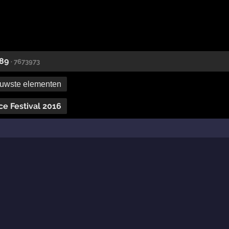
 89
· 7673973
uwste elementen
ce Festival 2016