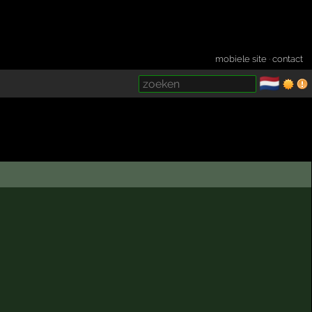
mobiele site
·
contact
🇳🇱
­