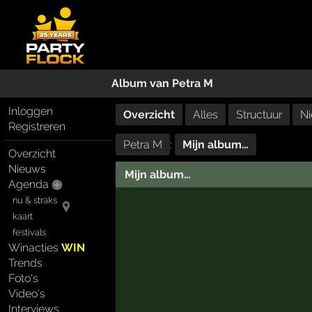
Album
van
Petra M
Inloggen
Overzicht
Alles
Structuur
Ni
Registreren
Petra M
:
Mijn album…
Overzicht
Nieuws
Mijn album…
Agenda
nu & straks
kaart
festivals
Winacties
WIN
Trends
Foto's
Video's
Interviews