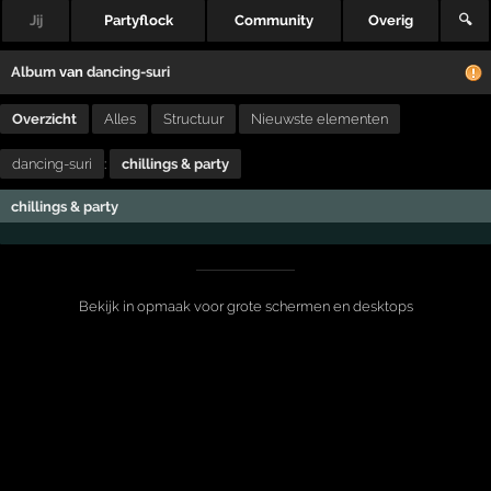
Jij
Partyflock
Community
Overig
🔍
Album
van
dancing-suri
Overzicht
Alles
Structuur
Nieuwste elementen
dancing-suri
:
chillings & party
chillings & party
Bekijk in opmaak voor grote schermen en desktops