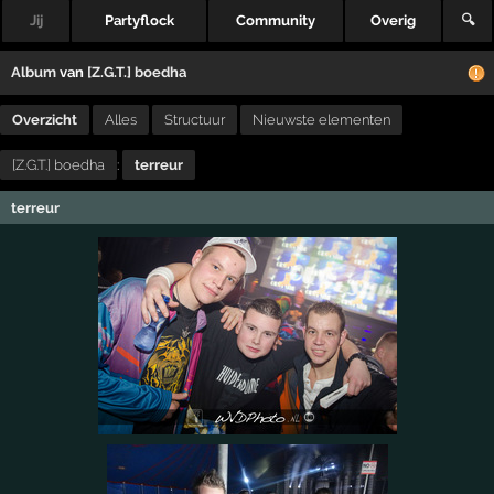
Jij
Partyflock
Community
Overig
🔍
Album
van
[Z.G.T.] boedha
Overzicht
Alles
Structuur
Nieuwste elementen
[Z.G.T.] boedha
:
terreur
terreur