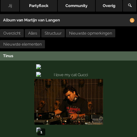
Jij
Partyflock
Community
Overig
🔍
Album
van
Martijn van Langen
Overzicht
Alles
Structuur
Nieuwste opmerkingen
Nieuwste elementen
Tinus
1