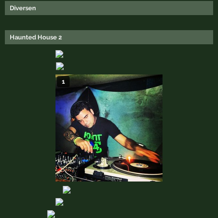
Diversen
Haunted House 2
1