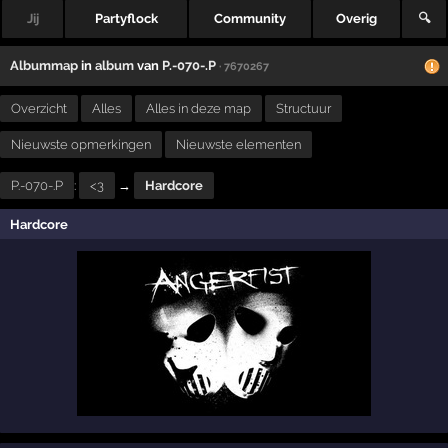
Jij
Partyflock
Community
Overig
🔍
Albummap
in
album
van
P.-070-.P
· 7670267
Overzicht
Alles
Alles in deze map
Structuur
Nieuwste opmerkingen
Nieuwste elementen
P.-070-.P
:
<3
→
Hardcore
Hardcore