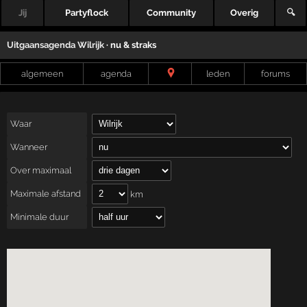
Jij
Partyflock
Community
Overig
🔍
Uitgaansagenda
Wilrijk
· nu & straks
algemeen
agenda
leden
forums
Waar
Wanneer
Over maximaal
Maximale afstand
km
Minimale duur