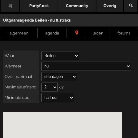
Jij
Partyflock
Community
Overig
🔍
Uitgaansagenda
Beilen
· nu & straks
algemeen
agenda
leden
forums
Waar
Wanneer
Over maximaal
Maximale afstand
km
Minimale duur