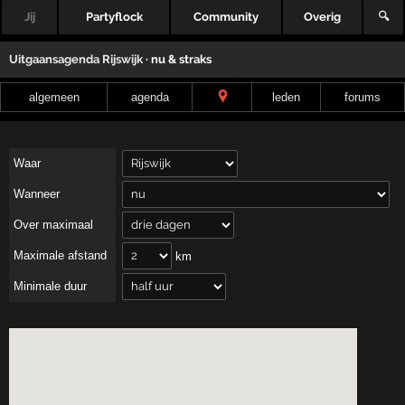
Jij
Partyflock
Community
Overig
🔍
Uitgaansagenda
Rijswijk
· nu & straks
algemeen
agenda
leden
forums
Waar
Wanneer
Over maximaal
Maximale afstand
km
Minimale duur