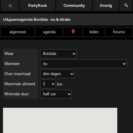
Jij
Partyflock
Community
Overig
🔍
Uitgaansagenda
Bonțida
· nu & straks
algemeen
agenda
leden
forums
Waar
Wanneer
Over maximaal
Maximale afstand
km
Minimale duur