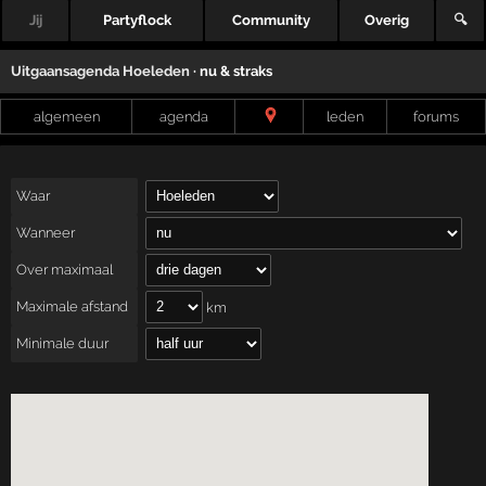
Jij
Partyflock
Community
Overig
🔍
Uitgaansagenda
Hoeleden
· nu & straks
algemeen
agenda
leden
forums
Waar
Wanneer
Over maximaal
Maximale afstand
km
Minimale duur