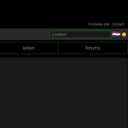
mobiele site
·
contact
🇳🇱
­
leden
forums