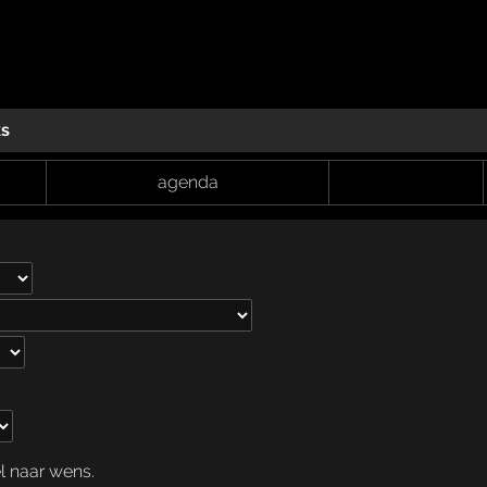
ks
agenda
el naar wens.