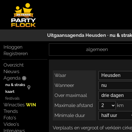
Uitgaansagenda
Heusden
· nu & stra
Inloggen
algemeen
Registreren
Overzicht
Nieuws
Waar
Agenda
nu & straks
Wanneer
kaart
Over maximaal
festivals
Winacties
WIN
Maximale afstand
km
Trends
Minimale duur
Foto's
Video's
Verplaats en vergroot of verklein cirk
Interviews