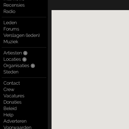
Recensies
Radio
Leden
Forums
Verslagen (leden)
Muziek
Artiesten
Locaties
Organisaties
Steden
Contact
Crew
Vacatures
Donaties
Beleid
Help
Adverteren
Voorwaarden