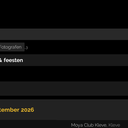
Fotografen
,
3
& feesten
ptember 2026
Moya Club Kleve
,
Kleve