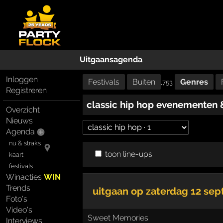
Uitgaansagenda
Inloggen
Festivals
Buiten
Genres
,753
Registreren
classic hip hop evenementen 
Overzicht
Nieuws
Agenda
nu & straks
toon line-ups
kaart
festivals
Winacties
WIN
Trends
uitgaan op
zaterdag 12 se
Foto's
Video's
Sweet Memories
Interviews