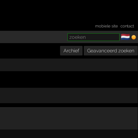
mobiele site
·
contact
🇳🇱
­
Archief
Geavanceerd zoeken